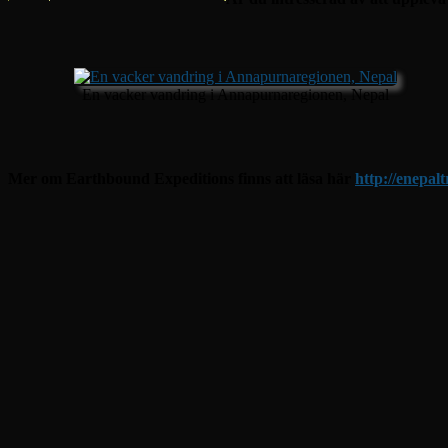
En vacker vandring i Annapurnaregionen, Nepal
Mer om Earthbound Expeditions finns att läsa här
http://enepal