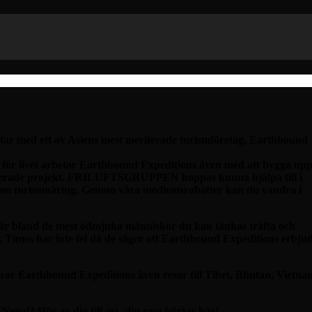
ed ett av Asiens mest meriterade turismföretag, Earthbound
 för livet arbetar Earthbound Expeditions även med att bygga up
aterade projekt. FRILUFTSGRUPPEN hoppas kunna hjälpa till i
om turismnäring. Genom våra medlemsrabatter kan du vandra i
är bland de mest ödmjuka människor du kan tänkas träffa och
Times har inte fel då de säger att Earthbound Expeditions erbju
erar Earthbound Expeditions även resor till Tibet, Bhutan, Vietna
Nepal? Hör av dig till oss, din resa börjar här!