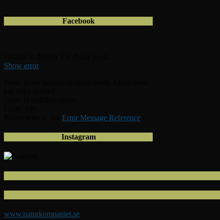
Facebook
Unable to display Facebook posts.
Show error
Error: Error validating application. Application
has been deleted.
Type: OAuthException
Code: 190
Please refer to our
Error Message Reference
.
Instagram
www.naturkompaniet.se