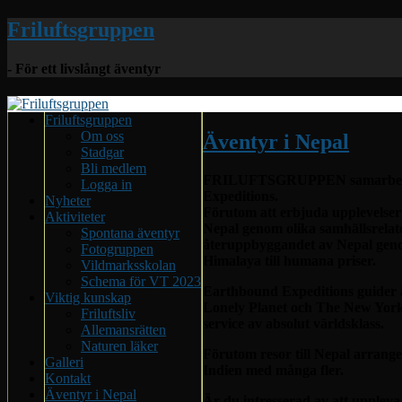
Friluftsgruppen
- För ett livslångt äventyr
Friluftsgruppen
Om oss
Äventyr i Nepal
Stadgar
Bli medlem
FRILUFTSGRUPPEN samarbetar m
Logga in
Expeditions.
Nyheter
Förutom att erbjuda upplevelser
Aktiviteter
Nepal genom olika samhällsrel
Spontana äventyr
återuppbyggandet av Nepal gen
Fotogruppen
Himalaya till humana priser.
Vildmarksskolan
Schema för VT 2023
Earthbound Expeditions guider 
Viktig kunskap
Lonely Planet och The New York 
Friluftsliv
service av absolut världsklass.
Allemansrätten
Naturen läker
Förutom resor till Nepal arrang
Galleri
Indien med många fler.
Kontakt
Äventyr i Nepal
Är du intresserad av att uppleva 