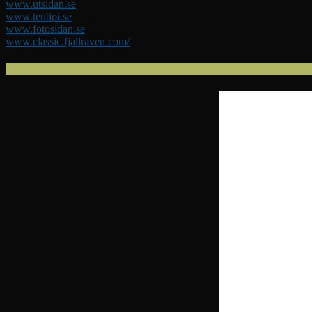
www.utsidan.se
www.tentipi.se
www.fotosidan.se
www.classic.fjallraven.com/